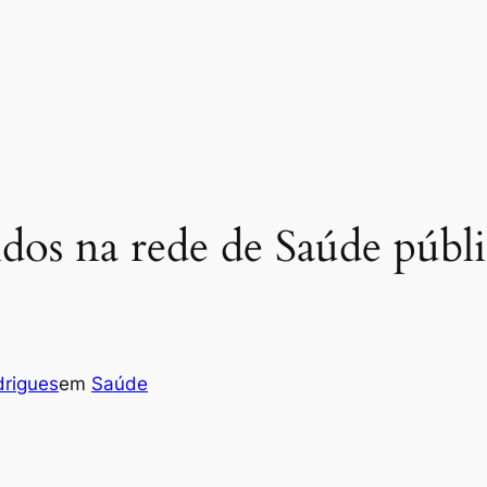
idos na rede de Saúde públ
drigues
em
Saúde