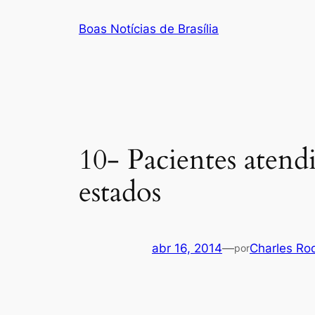
Pular
Boas Notícias de Brasília
para
o
conteúdo
10- Pacientes atend
estados
abr 16, 2014
—
Charles Ro
por