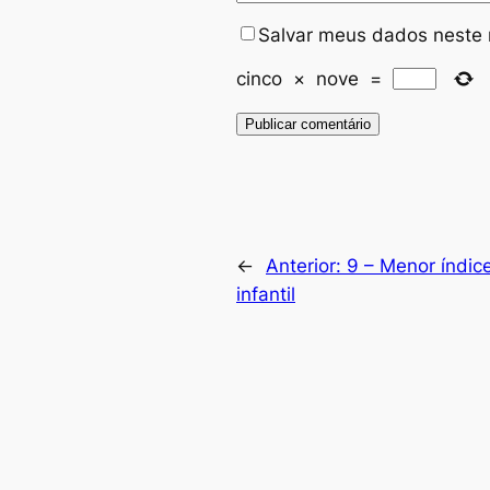
Salvar meus dados neste 
cinco
×
nove
=
←
Anterior:
9 – Menor índic
infantil