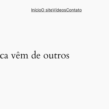
Início
O site
Vídeos
Contato
ica vêm de outros