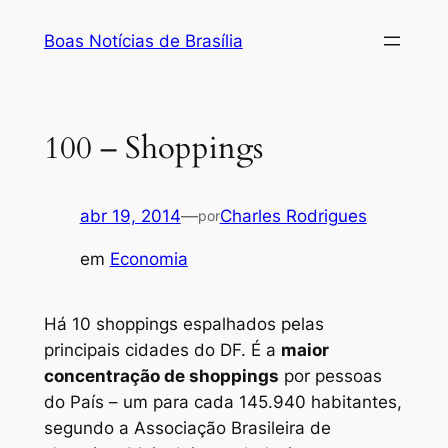
Pular
Boas Notícias de Brasília
para
o
conteúdo
100 – Shoppings
abr 19, 2014
—
Charles Rodrigues
por
em
Economia
Há 10 shoppings espalhados pelas
principais cidades do DF. É a
maior
concentração de shoppings
por pessoas
do País – um para cada 145.940 habitantes,
segundo a Associação Brasileira de