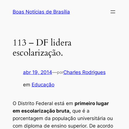
Pular
Boas Notícias de Brasília
para
o
conteúdo
113 – DF lidera
escolarização.
abr 19, 2014
—
Charles Rodrigues
por
em
Educação
O Distrito Federal está em
primeiro lugar
em escolarização bruta,
que é a
porcentagem da população universitária ou
com diploma de ensino superior. De acordo