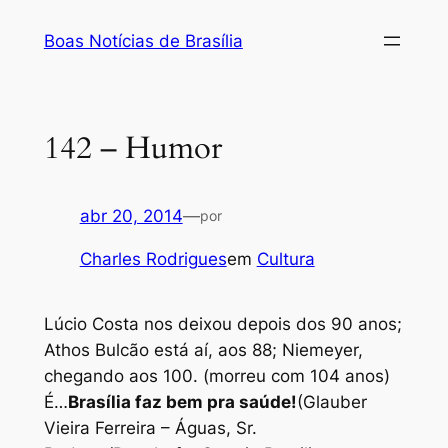
Pular
Boas Notícias de Brasília
para
o
conteúdo
142 – Humor
abr 20, 2014
—
por
Charles Rodrigues
em
Cultura
Lúcio Costa nos deixou depois dos 90 anos;
Athos Bulcão está aí, aos 88; Niemeyer,
chegando aos 100. (morreu com 104 anos)
É…
Brasília faz bem pra saúde!
(Glauber
Vieira Ferreira – Águas, Sr.