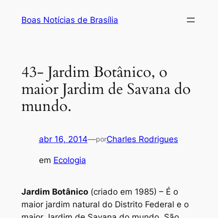
Pular
Boas Notícias de Brasília
para
o
conteúdo
43- Jardim Botânico, o
maior Jardim de Savana do
mundo.
abr 16, 2014
—
Charles Rodrigues
por
em
Ecologia
Jardim Botânico
(criado em 1985) – É o
maior jardim natural do Distrito Federal e o
maior Jardim de Savana do mundo. São