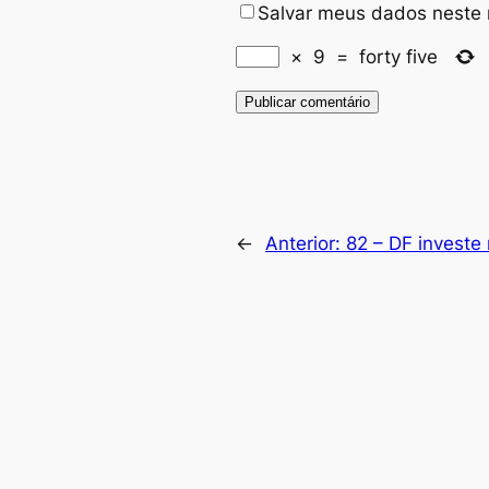
Salvar meus dados neste 
×
9
=
forty five
←
Anterior:
82 – DF investe