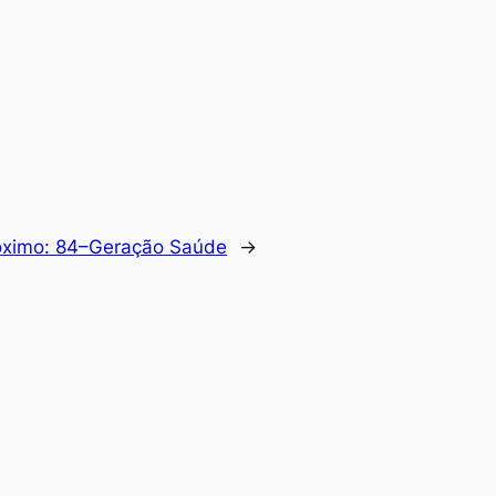
óximo:
84–Geração Saúde
→