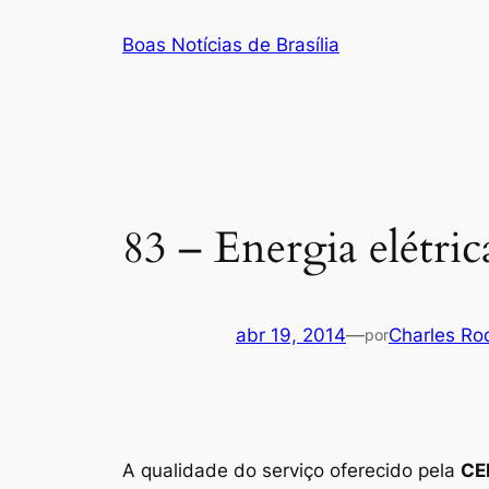
Pular
Boas Notícias de Brasília
para
o
conteúdo
83 – Energia elétri
abr 19, 2014
—
Charles Ro
por
A qualidade do serviço oferecido pela
CE